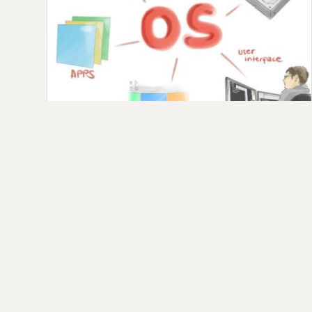
تعريف نظام التشغيل ومكوناته والوظائف
نظام التشغيل نتحدث في هذا الموضوع عن تعريفه
وظائف التشغيل&nbsp; وأنواع الانظمة التشغيلية كما
يكون الرجوع الى موض…
admin ·
2019-02-17
كل المق
© 2026 حلول العالم — مصدر كل للأخبار ،عاجل ،الأحداث،السياسية،الاقتصادية،الفن،المسلسلات