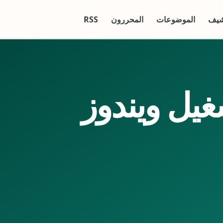
شيف
الموضوعات
المحررون
RSS
غيل ويندوز