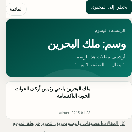
تخطي إلى المحتوى
حلول العالم
القائمة
الرئيسية
›
الوسوم
وسم: ملك البحرين
أرشيف مقالات هذا الوسم.
1 مقال — الصفحة 1 من 1
ملك البحرين يلتقي رئيس أركان القوات
الجوية الباكستانية
admin ·
2015-01-28
كل المقالات
التصنيفات والوسوم
فريق التحرير
خريطة الموقع