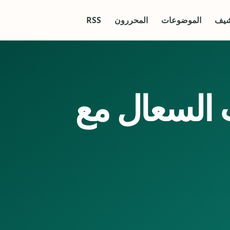
شيف
الموضوعات
المحررون
RSS
السعال مع