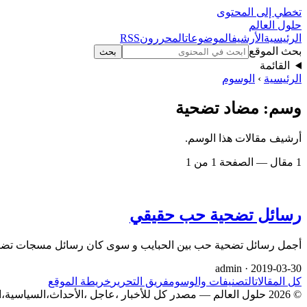
تخطي إلى المحتوى
حلول العالم
الرئيسية
الأرشيف
الموضوعات
المحررون
RSS
بحث الموقع
بحث
القائمة
الرئيسية
›
الوسوم
وسم: مضاد تضحية
أرشيف مقالات هذا الوسم.
1 مقال — الصفحة 1 من 1
رسائل تضحية حب حقيقي
أجمل رسائل تضحية حب بين الحبايب و سوى كان رسائل مسجات تضيحة
admin ·
2019-03-30
كل المقالات
التصنيفات والوسوم
فريق التحرير
خريطة الموقع
© 2026 حلول العالم — مصدر كل للأخبار ،عاجل ،الأحداث،السياسية،الاقتصادية،الفن،المسلسلات