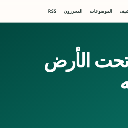
شيف
الموضوعات
المحررون
RSS
حت الأرض