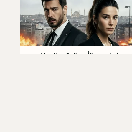
مسلسل تحت الأرض التركي Yeraltı:
القصة، الابطال، موعد العرض 2026
مسلسل تحت الأرض التركي&nbsp;Yeraltı هو
مسلسل درامي من نوعية الأكشن والجريمة، من إنتاج
شركة Medyapım. من المقرر ع…
Qahtan ·
2025-10-06
كل المق