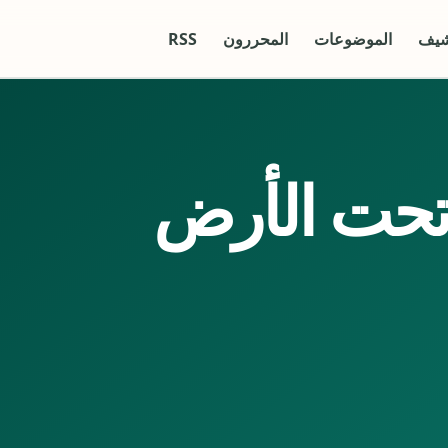
شيف
الموضوعات
المحررون
RSS
حت الأرض