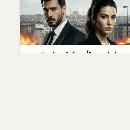
مسلسل تحت الأرض التركي Yeraltı:
القصة، الابطال، موعد العرض 2026
مسلسل تحت الأرض التركي&nbsp;Yeraltı هو
مسلسل درامي من نوعية الأكشن والجريمة، من إنتاج
شركة Medyapım. من المقرر ع…
Qahtan ·
2025-10-06
كل المق