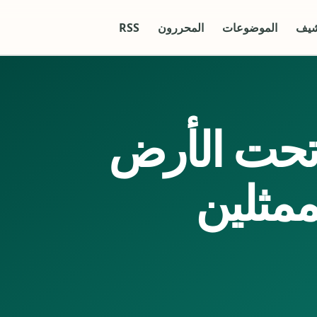
شيف
الموضوعات
المحررون
RSS
حت الأرض
ممثلين