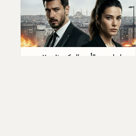
مسلسل تحت الأرض التركي Yeraltı:
القصة، الابطال، موعد العرض 2026
مسلسل تحت الأرض التركي&nbsp;Yeraltı هو
مسلسل درامي من نوعية الأكشن والجريمة، من إنتاج
شركة Medyapım. من المقرر ع…
Qahtan ·
2025-10-06
كل المق