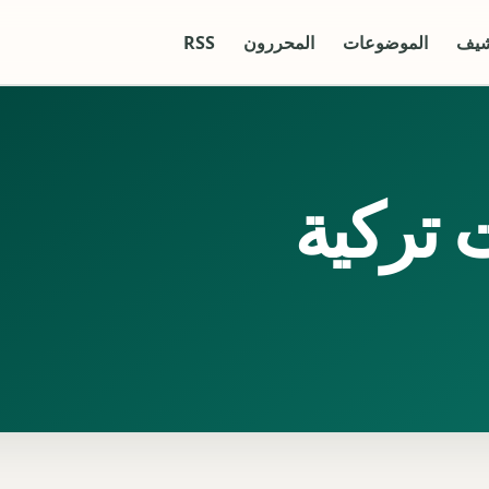
شيف
الموضوعات
المحررون
RSS
تركية