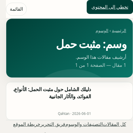
تخطي إلى المحتوى
حلول العالم
القائمة
الرئيسية
›
الوسوم
وسم: مثبت حمل
أرشيف مقالات هذا الوسم.
1 مقال — الصفحة 1 من 1
دليلك الشامل حول مثبت الحمل: الأنواع،
الفوائد، والآثار الجانبية
Qahtan ·
2026-06-01
كل المقالات
التصنيفات والوسوم
فريق التحرير
خريطة الموقع