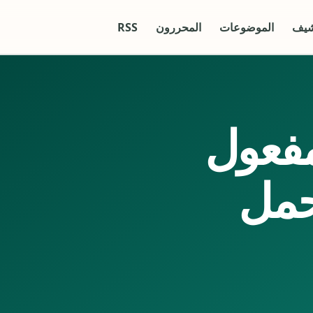
شيف
الموضوعات
المحررون
RSS
مفعول
حمل