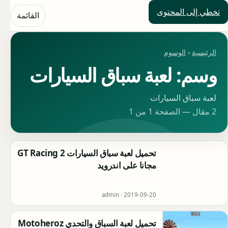
تخطي إلى المحتوى
حلول العالم
القائمة
الرئيسية
›
الوسوم
وسم: لعبة سباق السيارات
لعبة سباق السيارات
2 مقال — الصفحة 1 من 1
تحميل لعبة سباق السيارات GT Racing 2
مجانا على اندرويد
admin ·
2019-09-20
تحميل لعبة السباق والتحدي Motoheroz