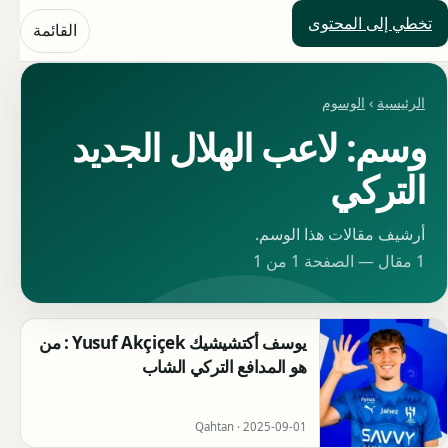
تخطي إلى المحتوى
حلول العالم
القائمة
الرئيسية
›
الوسوم
وسم: لاعب الهلال الجديد
التركي
أرشيف مقالات هذا الوسم.
1 مقال — الصفحة 1 من 1
يوسف أكتشيشيك Yusuf Akçiçek : من
هو المدافع التركي الشاب
Qahtan ·
2025-09-01