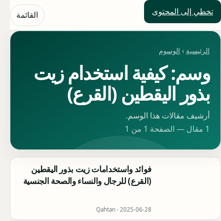
تخطي إلى المحتوى
حلول العالم
القائمة
الرئيسية
›
الوسوم
وسم: كيفية استخدام زيت
بذور اليقطين (القرع)
أرشيف مقالات هذا الوسم.
1 مقال — الصفحة 1 من 1
فوائد واستخدامات زيت بذور اليقطين
(القرع) للرجال والنساء والصحة الجنسية
Qahtan ·
2025-06-28