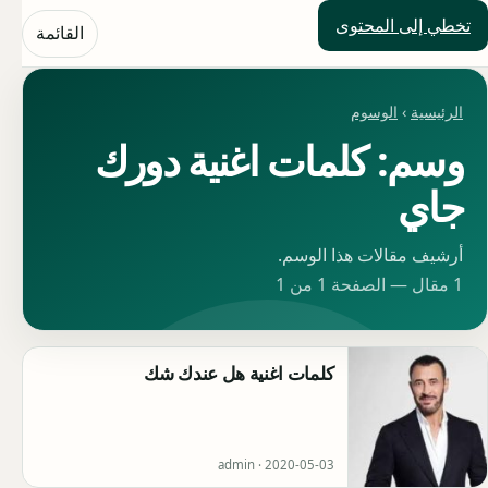
تخطي إلى المحتوى
حلول العالم
القائمة
الرئيسية
›
الوسوم
وسم: كلمات اغنية دورك
جاي
أرشيف مقالات هذا الوسم.
1 مقال — الصفحة 1 من 1
كلمات اغنية هل عندك شك
admin ·
2020-05-03