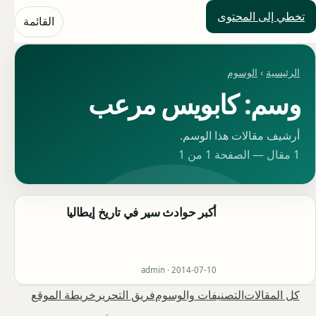
تخطي إلى المحتوى
حلول العالم
القائمة
الرئيسية
›
الوسوم
وسم: كابويس مرعب
أرشيف مقالات هذا الوسم.
1 مقال — الصفحة 1 من 1
أكبر حوادث سير في تاريخ إيطاليا
admin ·
2014-07-10
كل المقالات
التصنيفات والوسوم
فريق التحرير
خريطة الموقع