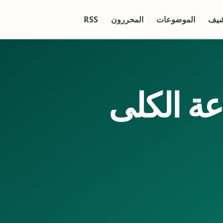
شيف
الموضوعات
المحررون
RSS
عة الكلى