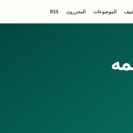
شيف
الموضوعات
المحررون
RSS
مه