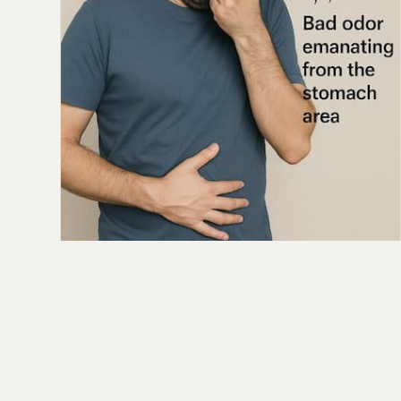
أسباب البشم والانتفاخ في أيام العيد وطرق
الوقاية
مقدمة تُعد أيام العيد فرصة للاجتماع العائلي وتناول
أشهى المأكولات والحلويات. ولكن مع وفرة الطعام
وتنوع الأطباق،ك…