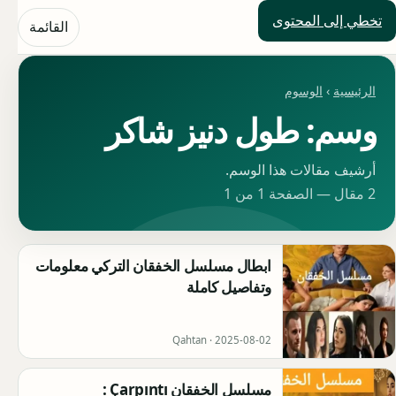
تخطي إلى المحتوى
حلول العالم
القائمة
الرئيسية
›
الوسوم
وسم: طول دنيز شاكر
أرشيف مقالات هذا الوسم.
2 مقال — الصفحة 1 من 1
ابطال مسلسل الخفقان التركي معلومات
وتفاصيل كاملة
Qahtan ·
2025-08-02
مسلسل الخفقان Çarpıntı :