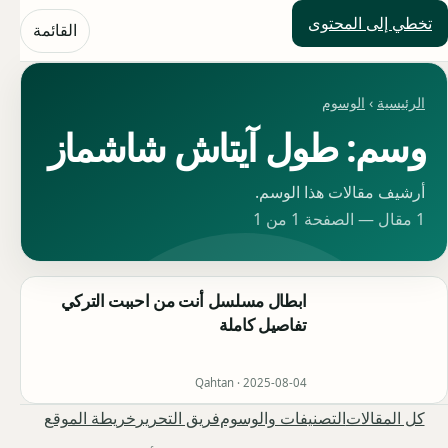
تخطي إلى المحتوى
حلول العالم
القائمة
الرئيسية
›
الوسوم
وسم: طول آيتاش شاشماز
أرشيف مقالات هذا الوسم.
1 مقال — الصفحة 1 من 1
ابطال مسلسل أنت من احببت التركي
تفاصيل كاملة
Qahtan ·
2025-08-04
كل المقالات
التصنيفات والوسوم
فريق التحرير
خريطة الموقع