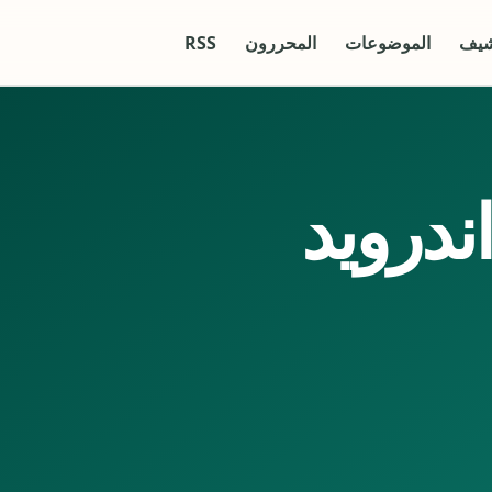
شيف
الموضوعات
المحررون
RSS
ندرويد