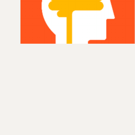
لعبة Lumosity اندرويد مجانا
تحميل لعبة اندرويد Lumosity لتقوية الذاكرة . تم
برمجة اللعبة على العديد من الدراسات والأبحاث
المتعلقة بطريقة عمل…
admin ·
2019-02-18
كل المق
© 2026 حلول العالم — مصدر كل للأخبار ،عاجل ،الأحداث،السياسية،الاقتصادية،الفن،المسلسلات