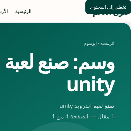
تخطي إلى المحتوى
حلول العالم
الرئيسية
الأر
الرئيسية
›
الوسوم
وسم: صنع لعبة ا
unity
صنع لعبة اندرويد unity
1 مقال — الصفحة 1 من 1