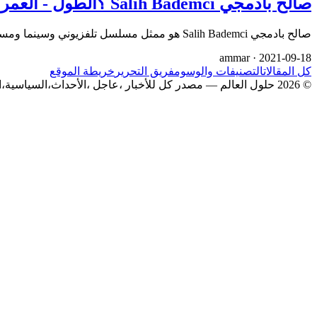
صالح بادمجي Salih Bademci ؟الطول - العمر - المسلسلات - الزوجة
صالح بادمجي Salih Bademci هو ممثل مسلسل تلفزيوني وسينما ومسرح تركي ولد في 15 أغسطس 1984 في إزمير. تخرج صالح بادم…
ammar ·
2021-09-18
كل المقالات
التصنيفات والوسوم
فريق التحرير
خريطة الموقع
© 2026 حلول العالم — مصدر كل للأخبار ،عاجل ،الأحداث،السياسية،الاقتصادية،الفن،المسلسلات