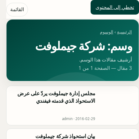
تخطي إلى المحتوى
حلول العالم
القائمة
الرئيسية
›
الوسوم
وسم: شركة جيملوفت
أرشيف مقالات هذا الوسم.
3 مقال — الصفحة 1 من 1
مجلس إدارة جيملوفت يردّ على عرض
الاستحواذ الذي قدمته فيفندي
admin ·
2016-02-29
بيان استحواذ شركة جيملوفت