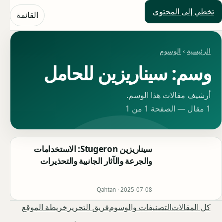
تخطي إلى المحتوى
حلول العالم
القائمة
الرئيسية
›
الوسوم
وسم: سيناريزين للحامل
أرشيف مقالات هذا الوسم.
1 مقال — الصفحة 1 من 1
سيناريزين Stugeron: الاستخدامات
والجرعة والآثار الجانبية والتحذيرات
Qahtan ·
2025-07-08
كل المقالات
التصنيفات والوسوم
فريق التحرير
خريطة الموقع