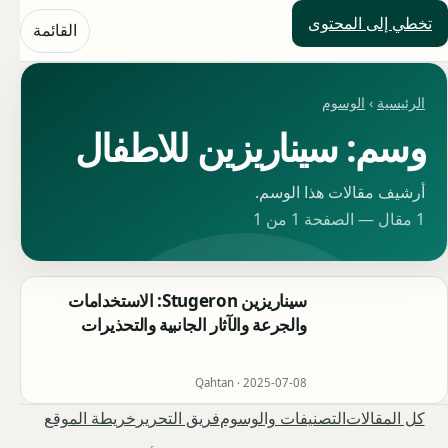
تخطي إلى المحتوى
حلول العالم
القائمة
الرئيسية
›
الوسوم
وسم: سيناريزين للاطفال
أرشيف مقالات هذا الوسم.
1 مقال — الصفحة 1 من 1
سيناريزين Stugeron: الاستخدامات
والجرعة والآثار الجانبية والتحذيرات
Qahtan ·
2025-07-08
كل المقالات
التصنيفات والوسوم
فريق التحرير
خريطة الموقع