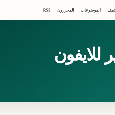
شيف
الموضوعات
المحررون
RSS
للايفون