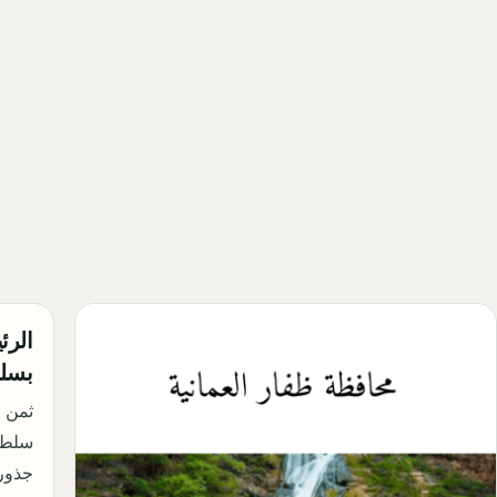
الرئ
بسل
ثمن ا
سلطنة
جذور