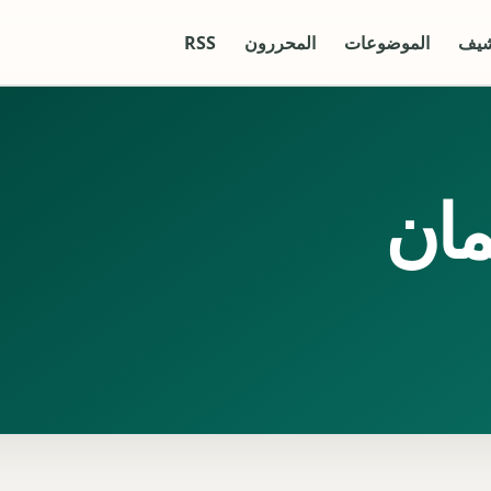
شيف
الموضوعات
المحررون
RSS
ان