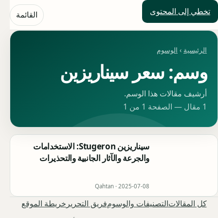
تخطي إلى المحتوى
حلول العالم
القائمة
الرئيسية
›
الوسوم
وسم: سعر سيناريزين
أرشيف مقالات هذا الوسم.
1 مقال — الصفحة 1 من 1
سيناريزين Stugeron: الاستخدامات
والجرعة والآثار الجانبية والتحذيرات
Qahtan ·
2025-07-08
كل المقالات
التصنيفات والوسوم
فريق التحرير
خريطة الموقع