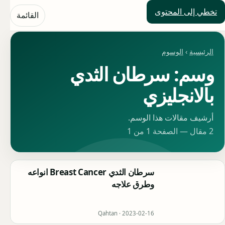
تخطي إلى المحتوى
حلول العالم
القائمة
الرئيسية
›
الوسوم
وسم: سرطان الثدي
بالانجليزي
أرشيف مقالات هذا الوسم.
2 مقال — الصفحة 1 من 1
سرطان الثدي Breast Cancer انواعه
وطرق علاجه
Qahtan ·
2023-02-16