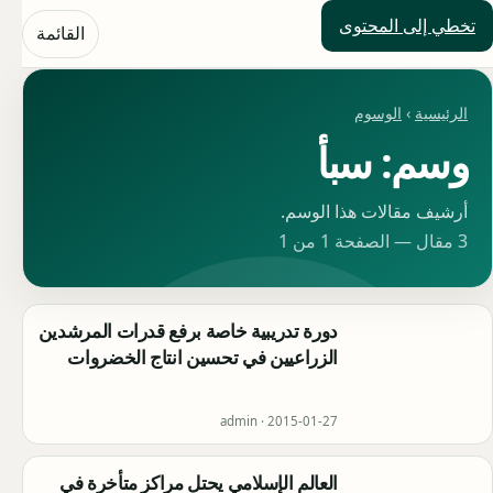
تخطي إلى المحتوى
حلول العالم
القائمة
الرئيسية
›
الوسوم
وسم: سبأ
أرشيف مقالات هذا الوسم.
3 مقال — الصفحة 1 من 1
دورة تدريبية خاصة برفع قدرات المرشدين
الزراعيين في تحسين انتاج الخضروات
admin ·
2015-01-27
العالم الإسلامي يحتل مراكز متأخرة في