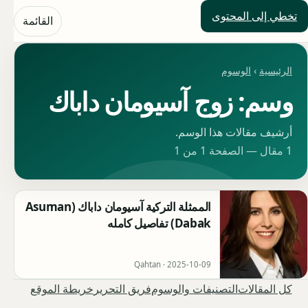
تخطي إلى المحتوى
حلول العالم
القائمة
الرئيسية
›
الوسوم
وسم: زوج آسيومان داباك
أرشيف مقالات هذا الوسم.
1 مقال — الصفحة 1 من 1
الممثلة التركية آسيومان داباك (Asuman
Dabak) تفاصيل كامله
Qahtan ·
2025-10-09
كل المقالات
التصنيفات والوسوم
فريق التحرير
خريطة الموقع