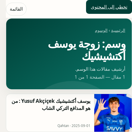
تخطي إلى المحتوى
حلول العالم
القائمة
الرئيسية
›
الوسوم
وسم: زوجة يوسف
أكتشيشيك
أرشيف مقالات هذا الوسم.
1 مقال — الصفحة 1 من 1
يوسف أكتشيشيك Yusuf Akçiçek : من
هو المدافع التركي الشاب
Qahtan ·
2025-09-01