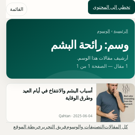
تخطي إلى المحتوى
حلول العالم
القائمة
الرئيسية
›
الوسوم
وسم: رائحة البشم
أرشيف مقالات هذا الوسم.
1 مقال — الصفحة 1 من 1
أسباب البشم والانتفاخ في أيام العيد
وطرق الوقاية
Qahtan ·
2025-06-04
كل المقالات
التصنيفات والوسوم
فريق التحرير
خريطة الموقع