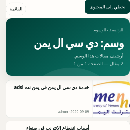
تخطي إلى المحتوى
حلول العالم
القائمة
الرئيسية
›
الوسوم
وسم: دي سي ال يمن
أرشيف مقالات هذا الوسم.
2 مقال — الصفحة 1 من 1
خدمة دي سي ال يمن في يمن نت adsl
admin ·
2020-09-09
أسباب انقطاع الانترنت في صنعاء