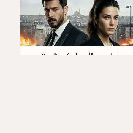
مسلسل تحت الأرض التركي Yeraltı:
القصة، الابطال، موعد العرض 2026
مسلسل تحت الأرض التركي&nbsp;Yeraltı هو
مسلسل درامي من نوعية الأكشن والجريمة، من إنتاج
شركة Medyapım. من المقرر ع…
Qahtan ·
2025-10-06
كل المق