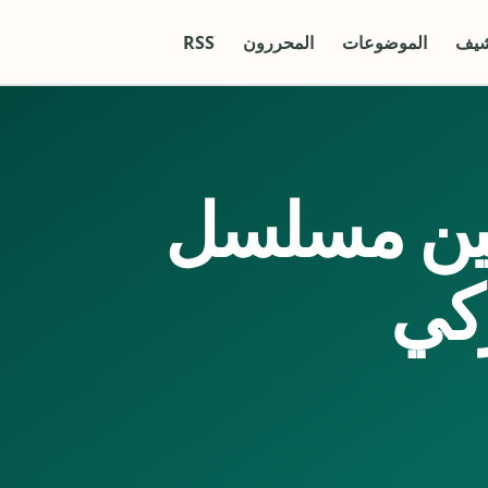
شيف
الموضوعات
المحررون
RSS
لين مسلسل
كي