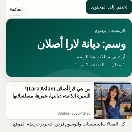
تخطي إلى المحتوى
حلول العالم
القائمة
الرئيسية
›
الوسوم
وسم: ديانة لارا أصلان
أرشيف مقالات هذا الوسم.
1 مقال — الصفحة 1 من 1
من هي لارا أصلان (Lara Aslan)؟
السيرة الذاتية، ديانتها، عمرها، مسلسلاتها
Qahtan ·
2025-12-30
كل المقالات
التصنيفات والوسوم
فريق التحرير
خريطة الموقع