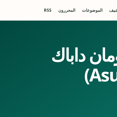
شيف
الموضوعات
المحررون
RSS
مان داباك