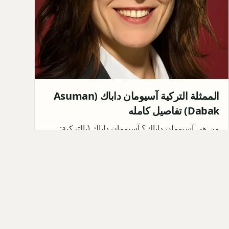
الممثلة التركية آسيومان داباك (Asuman
Dabak) تفاصيل كامله
من هي آسيومان داباك؟ آسيومان داباك (بالتركية:
Asuman Dabak) هي ممثلة تركية وفنانة صوتية،
وُلدت في 1 فبراير 1970 …