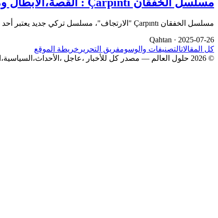
مسلسل الخفقان Çarpıntı : القصة،الابطال وموعد عرضة
مسلسل الخفقان Çarpıntı "الارتجاف"، مسلسل تركي جديد يعتبر أحد أكثر الإنتاجات حديثًا على الساحة، ويُعرض كدراما طبي…
Qahtan ·
2025-07-26
كل المقالات
التصنيفات والوسوم
فريق التحرير
خريطة الموقع
© 2026 حلول العالم — مصدر كل للأخبار ،عاجل ،الأحداث،السياسية،الاقتصادية،الفن،المسلسلات