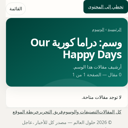
تخطي إلى المحتوى
حلول العالم
القائمة
الرئيسية
›
الوسوم
وسم: دراما كورية Our
Happy Days
أرشيف مقالات هذا الوسم.
0 مقال — الصفحة 1 من 1
لا توجد مقالات متاحة.
كل المقالات
التصنيفات والوسوم
فريق التحرير
خريطة الموقع
© 2026 حلول العالم — مصدر كل للأخبار ،عاجل