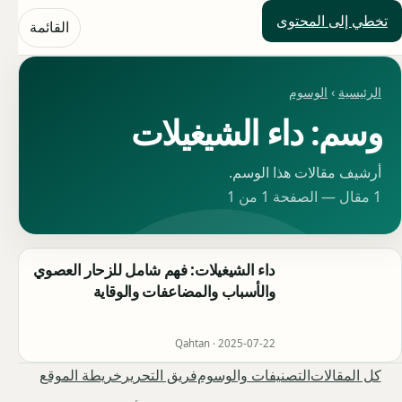
تخطي إلى المحتوى
حلول العالم
القائمة
الرئيسية
›
الوسوم
وسم: داء الشيغيلات
أرشيف مقالات هذا الوسم.
1 مقال — الصفحة 1 من 1
داء الشيغيلات: فهم شامل للزحار العصوي
والأسباب والمضاعفات والوقاية
Qahtan ·
2025-07-22
كل المقالات
التصنيفات والوسوم
فريق التحرير
خريطة الموقع