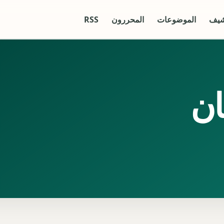
شيف
الموضوعات
المحررون
RSS
ان