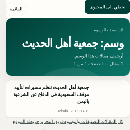
تخطي إلى المحتوى
حلول العالم
القائمة
الرئيسية
›
الوسوم
وسم: جمعية أهل الحديث
أرشيف مقالات هذا الوسم.
1 مقال — الصفحة 1 من 1
جمعية أهل الحديث تنظم مسيرات لتأييد
موقف السعودية في الدفاع عن الشرعية
باليمن
admin ·
2015-03-31
كل المقالات
التصنيفات والوسوم
فريق التحرير
خريطة الموقع