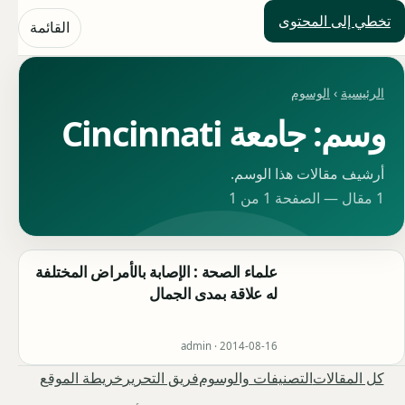
تخطي إلى المحتوى
حلول العالم
القائمة
الرئيسية
›
الوسوم
وسم: جامعة Cincinnati
أرشيف مقالات هذا الوسم.
1 مقال — الصفحة 1 من 1
علماء الصحة : الإصابة بالأمراض المختلفة
له علاقة بمدى الجمال
admin ·
2014-08-16
كل المقالات
التصنيفات والوسوم
فريق التحرير
خريطة الموقع