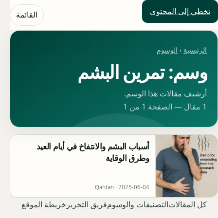
تخطي إلى المحتوى
حلول العالم
القائمة
الرئيسية
›
الوسوم
وسم: تمرين البشم
أرشيف مقالات هذا الوسم.
1 مقال — الصفحة 1 من 1
أسباب البشم والانتفاخ في أيام العيد
وطرق الوقاية
Qahtan ·
2025-06-04
كل المقالات
التصنيفات والوسوم
فريق التحرير
خريطة الموقع