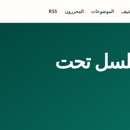
شيف
الموضوعات
المحررون
RSS
لسل تحت