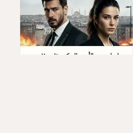
مسلسل تحت الأرض التركي Yeraltı:
القصة، الابطال، موعد العرض 2026
مسلسل تحت الأرض التركي&nbsp;Yeraltı هو
مسلسل درامي من نوعية الأكشن والجريمة، من إنتاج
شركة Medyapım. من المقرر ع…
Qahtan ·
2025-10-06
كل المق