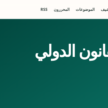
شيف
الموضوعات
المحررون
RSS
نون الدولي