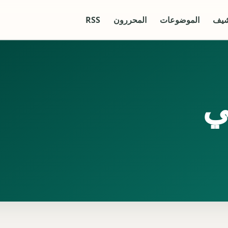
شيف
الموضوعات
المحررون
RSS
ي