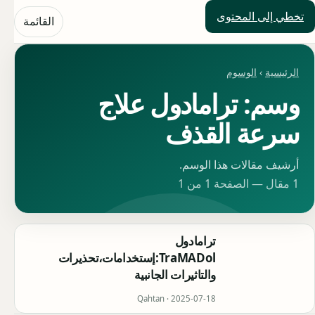
تخطي إلى المحتوى
حلول العالم
القائمة
الرئيسية
›
الوسوم
وسم: ترامادول علاج
سرعة القذف
أرشيف مقالات هذا الوسم.
1 مقال — الصفحة 1 من 1
ترامادول
TraMADol:إستخدامات،تحذيرات
والتاثيرات الجانبية
Qahtan ·
2025-07-18