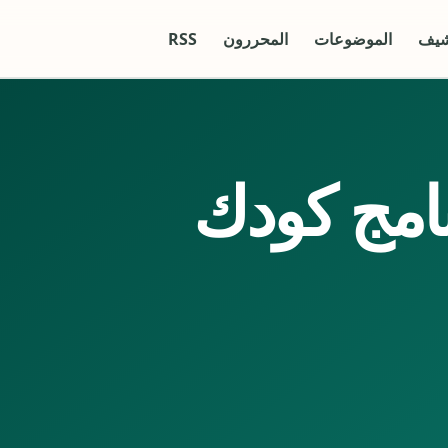
شيف
الموضوعات
المحررون
RSS
امج كودك