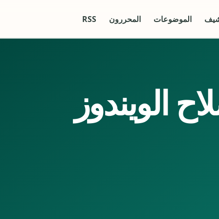
شيف
الموضوعات
المحررون
RSS
اح الويندوز