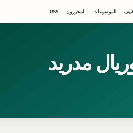
شيف
الموضوعات
المحررون
RSS
ريال مدريد